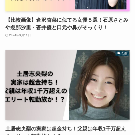
【比較画像】倉沢杏菜に似てる女優５選！石原さとみ
や忽那汐里・蒼井優と口元や鼻がそっくり！
2024年9月11日
女優
土居志央梨の実家は超金持ち！父親は年収1千万超え