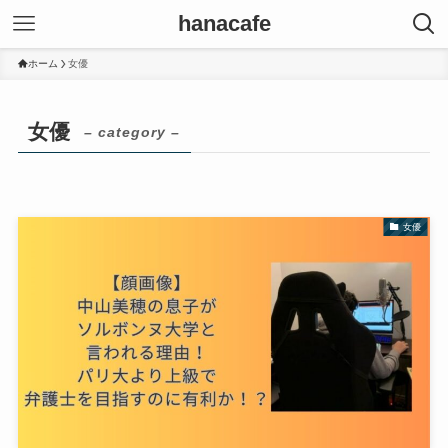
hanacafe
ホーム
女優
女優
– category –
女優