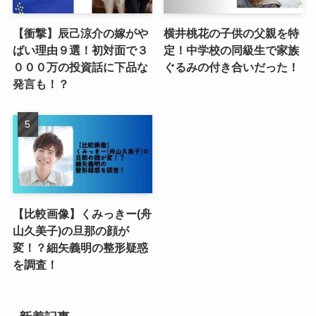
【衝撃】辰己涼介の嫁がや
横井桃花の子供の父親を特
ばい理由９選！初対面で３
定！中学校の同級生で家族
０００万の投資話に下品な
ぐるみの付き合いだった！
発言も！？
【比較画像】くみっきー(舟
山久美子)の旦那の顔が
変！？細矢義明の整形疑惑
を調査！