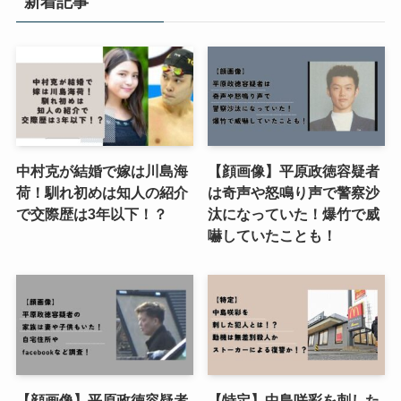
新着記事
中村克が結婚で嫁は川島海
【顔画像】平原政徳容疑者
荷！馴れ初めは知人の紹介
は奇声や怒鳴り声で警察沙
で交際歴は3年以下！？
汰になっていた！爆竹で威
嚇していたことも！
【顔画像】平原政徳容疑者
【特定】中島咲彩を刺した