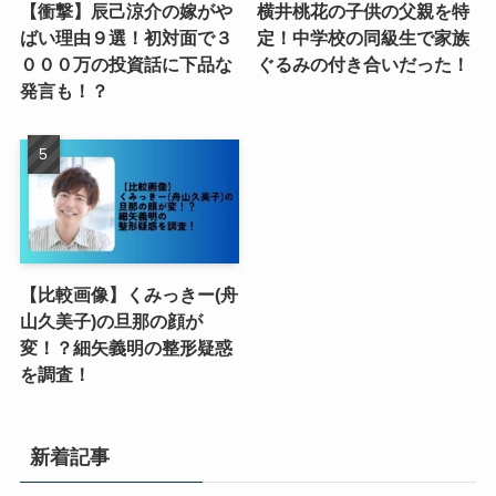
【衝撃】辰己涼介の嫁がや
横井桃花の子供の父親を特
ばい理由９選！初対面で３
定！中学校の同級生で家族
０００万の投資話に下品な
ぐるみの付き合いだった！
発言も！？
【比較画像】くみっきー(舟
山久美子)の旦那の顔が
変！？細矢義明の整形疑惑
を調査！
新着記事