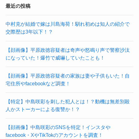
最近の投稿
中村克が結婚で嫁は川島海荷！馴れ初めは知人の紹介で
交際歴は3年以下！？
【顔画像】平原政徳容疑者は奇声や怒鳴り声で警察沙汰
になっていた！爆竹で威嚇していたことも！
【顔画像】平原政徳容疑者の家族は妻や子供もいた！自
宅住所やfacebookなど調査！
【特定】中島咲彩を刺した犯人とは！？動機は無差別殺
人かストーカーによる復讐か！？
【顔画像】中島咲彩のSNSを特定！インスタや
facebook・XやTikTokのアカウントを調査！