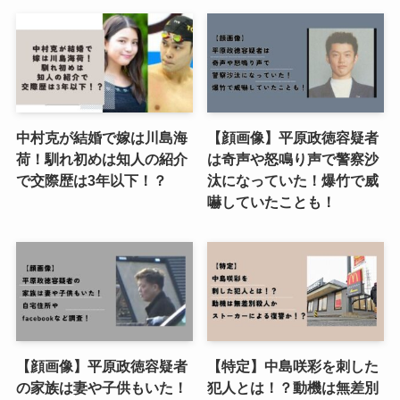
中村克が結婚で嫁は川島海
【顔画像】平原政徳容疑者
荷！馴れ初めは知人の紹介
は奇声や怒鳴り声で警察沙
で交際歴は3年以下！？
汰になっていた！爆竹で威
嚇していたことも！
【顔画像】平原政徳容疑者
【特定】中島咲彩を刺した
の家族は妻や子供もいた！
犯人とは！？動機は無差別