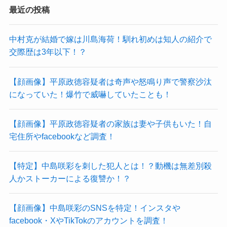
最近の投稿
中村克が結婚で嫁は川島海荷！馴れ初めは知人の紹介で
交際歴は3年以下！？
【顔画像】平原政徳容疑者は奇声や怒鳴り声で警察沙汰
になっていた！爆竹で威嚇していたことも！
【顔画像】平原政徳容疑者の家族は妻や子供もいた！自
宅住所やfacebookなど調査！
【特定】中島咲彩を刺した犯人とは！？動機は無差別殺
人かストーカーによる復讐か！？
【顔画像】中島咲彩のSNSを特定！インスタや
facebook・XやTikTokのアカウントを調査！