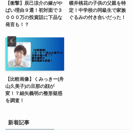
【衝撃】辰己涼介の嫁がや
横井桃花の子供の父親を特
ばい理由９選！初対面で３
定！中学校の同級生で家族
０００万の投資話に下品な
ぐるみの付き合いだった！
発言も！？
【比較画像】くみっきー(舟
山久美子)の旦那の顔が
変！？細矢義明の整形疑惑
を調査！
新着記事