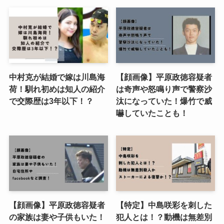
中村克が結婚で嫁は川島海
【顔画像】平原政徳容疑者
荷！馴れ初めは知人の紹介
は奇声や怒鳴り声で警察沙
で交際歴は3年以下！？
汰になっていた！爆竹で威
嚇していたことも！
【顔画像】平原政徳容疑者
【特定】中島咲彩を刺した
の家族は妻や子供もいた！
犯人とは！？動機は無差別