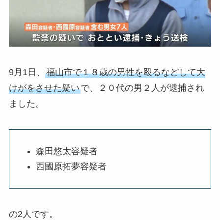
9月1日、
福山市で１８歳の男性を殴るなどして大
けがをさせた疑い
で、２０代の男２人が逮捕され
ました。
森田悠太容疑者
西國原拓夢容疑者
の2人です。