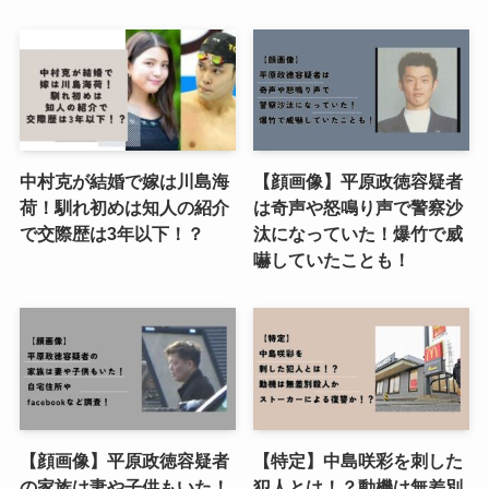
中村克が結婚で嫁は川島海
【顔画像】平原政徳容疑者
荷！馴れ初めは知人の紹介
は奇声や怒鳴り声で警察沙
で交際歴は3年以下！？
汰になっていた！爆竹で威
嚇していたことも！
【顔画像】平原政徳容疑者
【特定】中島咲彩を刺した
の家族は妻や子供もいた！
犯人とは！？動機は無差別