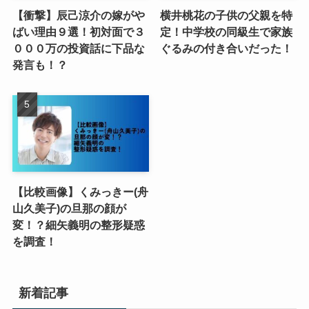
【衝撃】辰己涼介の嫁がや
横井桃花の子供の父親を特
ばい理由９選！初対面で３
定！中学校の同級生で家族
０００万の投資話に下品な
ぐるみの付き合いだった！
発言も！？
【比較画像】くみっきー(舟
山久美子)の旦那の顔が
変！？細矢義明の整形疑惑
を調査！
新着記事