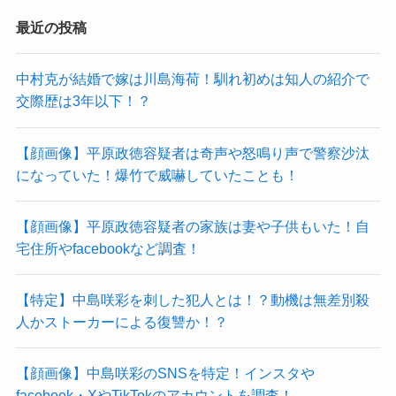
最近の投稿
中村克が結婚で嫁は川島海荷！馴れ初めは知人の紹介で
交際歴は3年以下！？
【顔画像】平原政徳容疑者は奇声や怒鳴り声で警察沙汰
になっていた！爆竹で威嚇していたことも！
【顔画像】平原政徳容疑者の家族は妻や子供もいた！自
宅住所やfacebookなど調査！
【特定】中島咲彩を刺した犯人とは！？動機は無差別殺
人かストーカーによる復讐か！？
【顔画像】中島咲彩のSNSを特定！インスタや
facebook・XやTikTokのアカウントを調査！