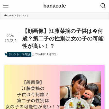
hanacafe
ホーム
タレント
【顔画像】江藤菜摘の子供は今何
2024
歳？第二子の性別は女の子の可能
11/22
性が高い！？
2024年11月22日
タレント
未分類