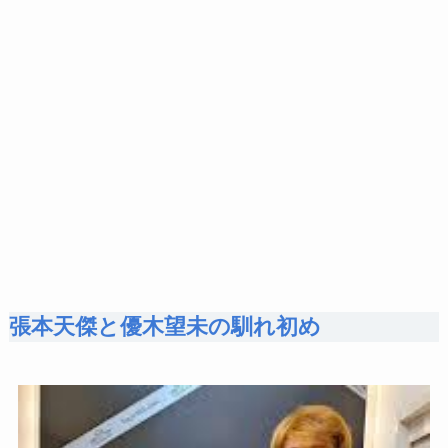
張本天傑と優木望未の馴れ初め