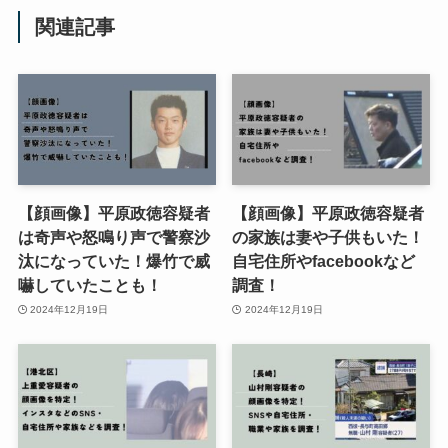
関連記事
【顔画像】平原政徳容疑者
【顔画像】平原政徳容疑者
は奇声や怒鳴り声で警察沙
の家族は妻や子供もいた！
汰になっていた！爆竹で威
自宅住所やfacebookなど
嚇していたことも！
調査！
2024年12月19日
2024年12月19日