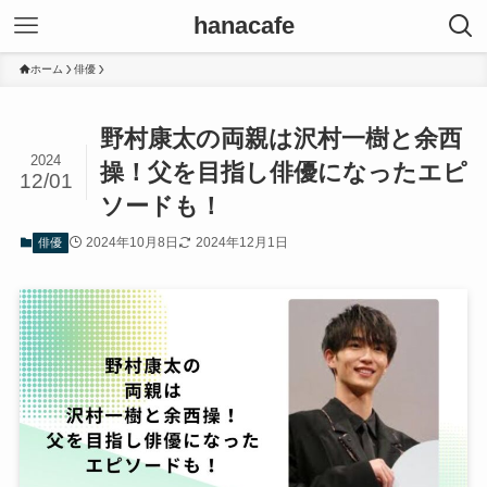
hanacafe
ホーム
俳優
野村康太の両親は沢村一樹と余西
2024
操！父を目指し俳優になったエピ
12/01
ソードも！
2024年10月8日
2024年12月1日
俳優